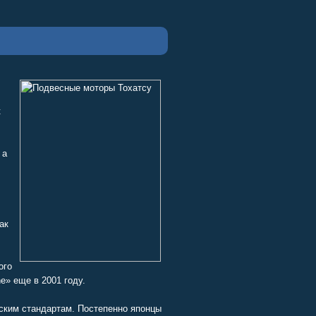
к
.
 а
ак
ого
e» еще в 2001 году.
еским стандартам. Постепенно японцы