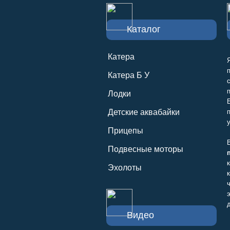
Каталог
Катера
Катера Б У
Лодки
Детские аквабайки
Прицепы
Подвесные моторы
Эхолоты
Видео