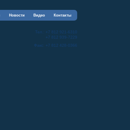
ы
Новости
Видео
Контакты
Тел.: +7 812 921-6310
+7 812 939-7229
Факс: +7 812 428-0366