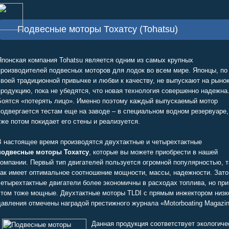
Подвесные моторы Тохатсу (Tohatsu)
Японская компания Tohatsu является одним из самых крупных
производителей подвесных моторов для лодок во всем мире. Японцы, по
своей традиционной привычке и любви к качеству, не выпускают на рыно
продукцию, пока не убедятся, что новая технология совершенно надежна
Боятся «потерять лицо». Именно поэтому каждый выпускаемый мотор
подвергается тестам еще на заводе – в специальном водном резервуаре,
уже потом покидает его стены и реализуется.
В настоящее время производятся двухтактные и четырехтактные
подвесные моторы Тохатсу
, которые вы можете приобрести в нашей
компании. Первый тип двигателей пользуется огромной популярностью, т
как имеет оптимальное соотношение мощности, массы, надежности. Зато
четырехтактные двигатели более экономичны в расходах топлива, но при
этом тоже мощные. Двухтактные моторы TLDI с прямым инжектором низк
давления отмечены наградой престижного журнала «Motorboating Magazin
Данная продукция соответствует экологич